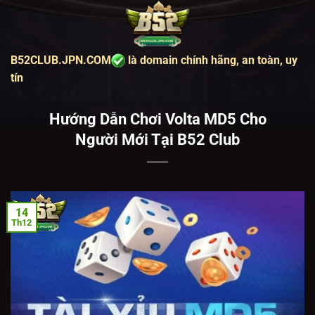
Bỏ
qua
nội
B52CLUB.JPN.COM
là domain chính hãng, an toàn, uy
dung
tín
Hướng Dẫn Chơi Volta MD5 Cho
Người Mới Tại B52 Club
14
Th12