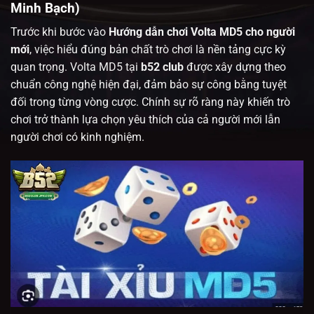
Minh Bạch)
Trước khi bước vào
Hướng dẫn chơi Volta MD5 cho người
mới
, việc hiểu đúng bản chất trò chơi là nền tảng cực kỳ
quan trọng. Volta MD5 tại
b52 club
được xây dựng theo
chuẩn công nghệ hiện đại, đảm bảo sự công bằng tuyệt
đối trong từng vòng cược. Chính sự rõ ràng này khiến trò
chơi trở thành lựa chọn yêu thích của cả người mới lẫn
người chơi có kinh nghiệm.