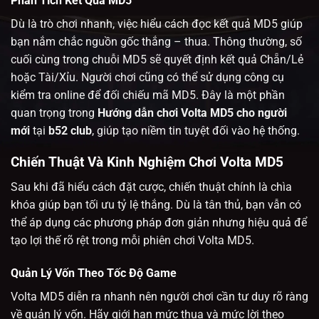
Phân Tích Kết Quả MD5
Dù là trò chơi nhanh, việc hiểu cách đọc kết quả MD5 giúp
bạn nắm chắc nguồn gốc thắng – thua. Thông thường, số
cuối cùng trong chuỗi MD5 sẽ quyết định kết quả Chẵn/Lẻ
hoặc Tài/Xỉu. Người chơi cũng có thể sử dụng công cụ
kiểm tra online để đối chiếu mã MD5. Đây là một phần
quan trọng trong
Hướng dẫn chơi Volta MD5 cho người
mới
tại
b52 club
, giúp tạo niềm tin tuyệt đối vào hệ thống.
Chiến Thuật Và Kinh Nghiệm Chơi Volta MD5
Sau khi đã hiểu cách đặt cược, chiến thuật chính là chìa
khóa giúp bạn tối ưu tỷ lệ thắng. Dù là tân thủ, bạn vẫn có
thể áp dụng các phương pháp đơn giản nhưng hiệu quả để
tạo lợi thế rõ rệt trong mỗi phiên chơi Volta MD5.
Quản Lý Vốn Theo Tốc Độ Game
Volta MD5 diễn ra nhanh nên người chơi cần tư duy rõ ràng
về quản lý vốn. Hãy giới hạn mức thua và mức lời theo