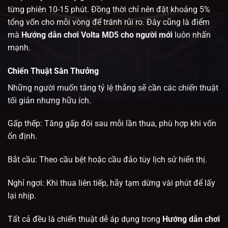
từng phiên 10-15 phút. Đồng thời chỉ nên đặt khoảng 5%
tổng vốn cho mỗi vòng để tránh rủi ro. Đây cũng là điểm
mà
Hướng dẫn chơi Volta MD5 cho người mới
luôn nhấn
mạnh.
Chiến Thuật Săn Thưởng
Những người muốn tăng tỷ lệ thắng sẽ cần các chiến thuật
tối giản nhưng hữu ích.
Gấp thếp: Tăng gấp đôi sau mỗi lần thua, phù hợp khi vốn
ổn định.
Bắt cầu: Theo cầu bệt hoặc cầu đảo tùy lịch sử hiển thị.
Nghỉ ngơi: Khi thua liên tiếp, hãy tạm dừng vài phút để lấy
lại nhịp.
Tất cả đều là chiến thuật dễ áp dụng trong
Hướng dẫn chơi