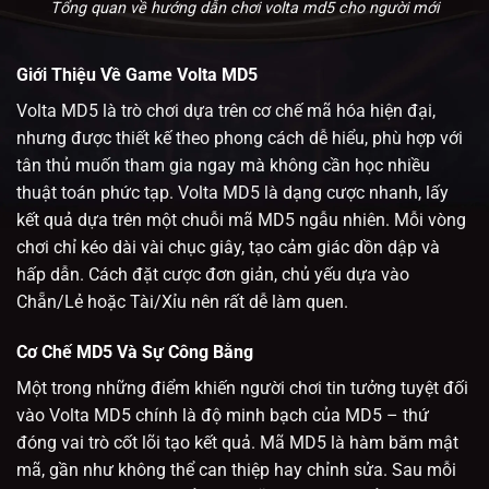
Tổng quan về hướng dẫn chơi volta md5 cho người mới
Giới Thiệu Về Game Volta MD5
Volta MD5 là trò chơi dựa trên cơ chế mã hóa hiện đại,
nhưng được thiết kế theo phong cách dễ hiểu, phù hợp với
tân thủ muốn tham gia ngay mà không cần học nhiều
thuật toán phức tạp. Volta MD5 là dạng cược nhanh, lấy
kết quả dựa trên một chuỗi mã MD5 ngẫu nhiên. Mỗi vòng
chơi chỉ kéo dài vài chục giây, tạo cảm giác dồn dập và
hấp dẫn. Cách đặt cược đơn giản, chủ yếu dựa vào
Chẵn/Lẻ hoặc Tài/Xỉu nên rất dễ làm quen.
Cơ Chế MD5 Và Sự Công Bằng
Một trong những điểm khiến người chơi tin tưởng tuyệt đối
vào Volta MD5 chính là độ minh bạch của MD5 – thứ
đóng vai trò cốt lõi tạo kết quả. Mã MD5 là hàm băm mật
mã, gần như không thể can thiệp hay chỉnh sửa. Sau mỗi